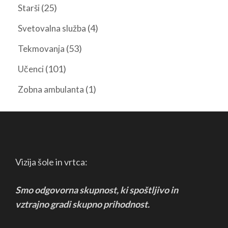
(25)
Starši
(4)
Svetovalna služba
(53)
Tekmovanja
(101)
Učenci
(1)
Zobna ambulanta
Vizija šole in vrtca:
Smo odgovorna skupnost, ki spoštljivo in
vztrajno
gradi skupno prihodnost.