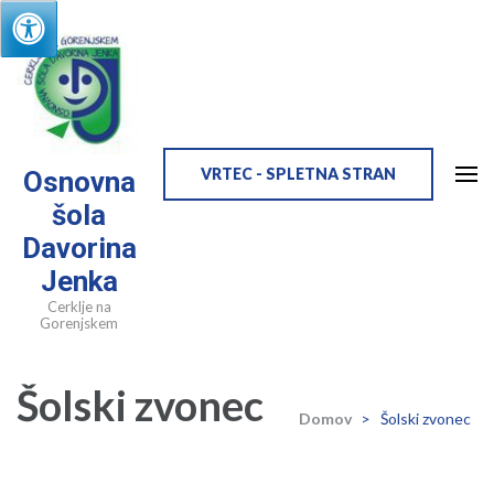
Skip
to
content
(Press
Enter)
VRTEC - SPLETNA STRAN
Osnovna
šola
Davorina
Jenka
Cerklje na
Gorenjskem
Šolski zvonec
Domov
>
Šolski zvonec