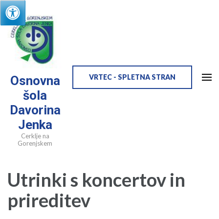
Skip
to
content
(Press
Enter)
VRTEC - SPLETNA STRAN
Osnovna
šola
Davorina
Jenka
Cerklje na
Gorenjskem
Utrinki s koncertov in
prireditev