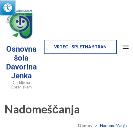
Skip
to
content
(Press
Enter)
VRTEC - SPLETNA STRAN
Osnovna
šola
Davorina
Jenka
Cerklje na
Gorenjskem
Nadomeščanja
Domov
>
Nadomeščanja