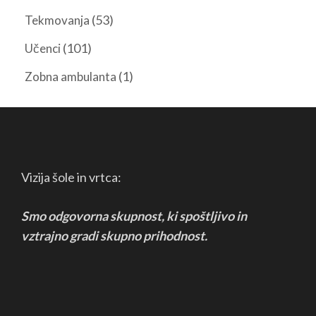
(53)
Tekmovanja
(101)
Učenci
(1)
Zobna ambulanta
Vizija šole in vrtca:
Smo odgovorna skupnost, ki spoštljivo in
vztrajno
gradi skupno prihodnost.