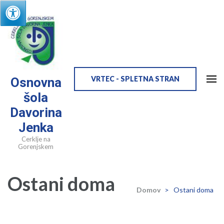
Skip
to
content
(Press
Enter)
VRTEC - SPLETNA STRAN
Osnovna
šola
Davorina
Jenka
Cerklje na
Gorenjskem
Ostani doma
Domov
>
Ostani doma