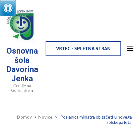
Skip
to
content
(Press
Enter)
VRTEC - SPLETNA STRAN
Osnovna
šola
Davorina
Jenka
Cerklje na
Gorenjskem
Domov
>
Novice
>
Poslanica ministra ob začetku novega
šolskega leta