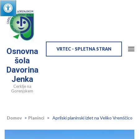
Skip
to
content
(Press
Enter)
VRTEC - SPLETNA STRAN
Osnovna
šola
Davorina
Jenka
Cerklje na
Gorenjskem
Domov
>
Planinci
>
Aprilski planinski izlet na Veliko Vremščico