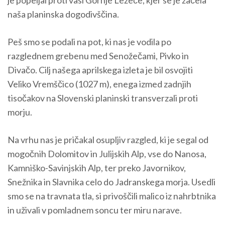
je popeljal proti vasi Gornje Ležeče, kjer se je začela
naša planinska dogodivščina.
Peš smo se podali na pot, ki nas je vodila po
razglednem grebenu med Senožečami, Pivko in
Divačo. Cilj našega aprilskega izleta je bil osvojiti
Veliko Vremščico (1027 m), enega izmed zadnjih
tisočakov na Slovenski planinski transverzali proti
morju.
Na vrhu nas je pričakal osupljiv razgled, ki je segal od
mogočnih Dolomitov in Julijskih Alp, vse do Nanosa,
Kamniško-Savinjskih Alp, ter preko Javornikov,
Snežnika in Slavnika celo do Jadranskega morja. Usedli
smo se na travnata tla, si privoščili malico iz nahrbtnika
in uživali v pomladnem soncu ter miru narave.