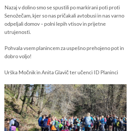
Nazaj v dolino smo se spustili po markirani poti proti
Senožečam, kjer so nas pričakali avtobusi in nas varno
odpeljali domov – polni lepih vtisov in prijetne
utrujenosti.
Pohvala vsem planincem za uspešno prehojeno pot in
dobro voljo!
Urška Močnik in Anita Glavič ter učenci ID Planinci