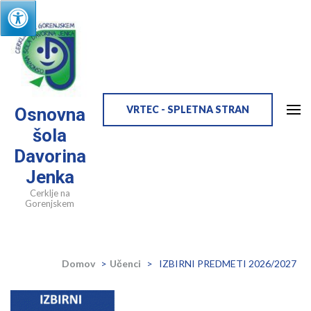
Skip
to
content
(Press
Enter)
VRTEC - SPLETNA STRAN
Osnovna
šola
Davorina
Jenka
Cerklje na
Gorenjskem
Domov
>
Učenci
>
IZBIRNI PREDMETI 2026/2027