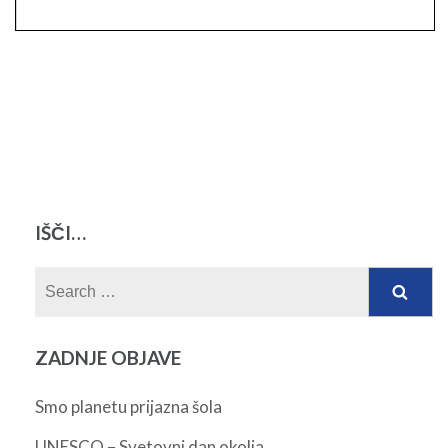
IŠČI…
Search
for:
ZADNJE OBJAVE
Smo planetu prijazna šola
UNESCO – Svetovni dan okolja