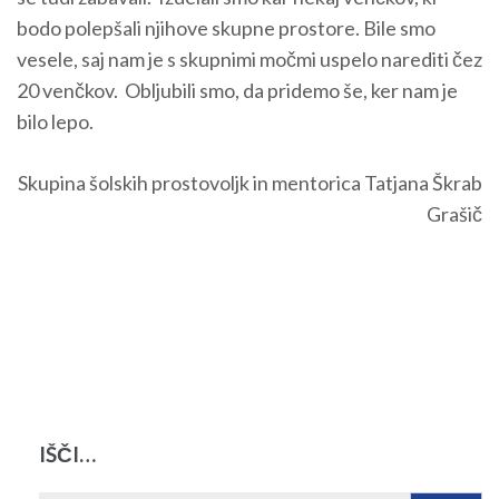
bodo polepšali njihove skupne prostore. Bile smo
vesele, saj nam je s skupnimi močmi uspelo narediti čez
20 venčkov. Obljubili smo, da pridemo še, ker nam je
bilo lepo.
Skupina šolskih prostovoljk in mentorica Tatjana Škrab
Grašič
IŠČI…