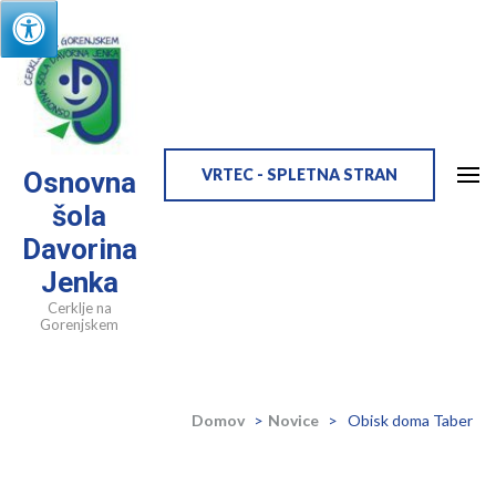
Skip
to
content
(Press
Enter)
VRTEC - SPLETNA STRAN
Osnovna
šola
Davorina
Jenka
Cerklje na
Gorenjskem
Domov
>
Novice
>
Obisk doma Taber