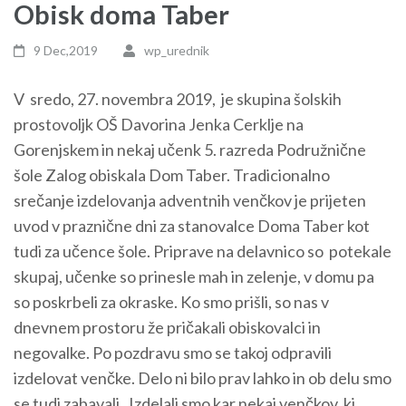
Obisk doma Taber
9 Dec,2019
wp_urednik
V sredo, 27. novembra 2019, je skupina šolskih
prostovoljk OŠ Davorina Jenka Cerklje na
Gorenjskem in nekaj učenk 5. razreda Podružnične
šole Zalog obiskala Dom Taber. Tradicionalno
srečanje izdelovanja adventnih venčkov je prijeten
uvod v praznične dni za stanovalce Doma Taber kot
tudi za učence šole. Priprave na delavnico so potekale
skupaj, učenke so prinesle mah in zelenje, v domu pa
so poskrbeli za okraske. Ko smo prišli, so nas v
dnevnem prostoru že pričakali obiskovalci in
negovalke. Po pozdravu smo se takoj odpravili
izdelovat venčke. Delo ni bilo prav lahko in ob delu smo
se tudi zabavali. Izdelali smo kar nekaj venčkov, ki